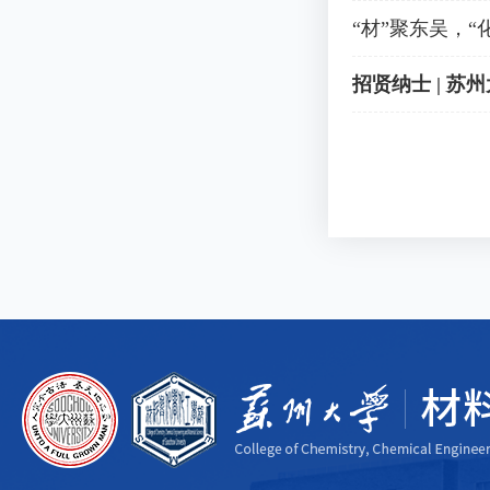
“材”聚东吴，
招贤纳士 | 