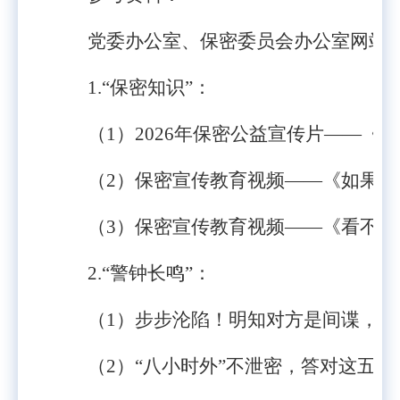
党委办公室、保密委员会办公室网站
“
1.
“
保密知识
”
：
（
1
）
2026
年保密公益宣传片——《方
（
2
）保密宣传教育视频——《如果
·
（
3
）保密宣传教育视频——《看不见
2.
“
警钟长鸣
”
：
（
1
）
步步沦陷！明知对方是间谍，高
（
2
）
“八小时外”不泄密，答对这五问