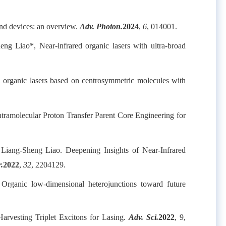
nd devices: an overview.
Adv. Photon.
2024
,
6
, 014001.
Liao*, Near-infrared organic lasers with ultra-broad
rganic lasers based on centrosymmetric molecules with
ramolecular Proton Transfer Parent Core Engineering for
ang-Sheng Liao. Deepening Insights of Near-Infrared
.
2022
,
32
, 2204129.
ganic low-dimensional heterojunctions toward future
rvesting Triplet Excitons for Lasing.
Adv. Sci.
2022
, 9,