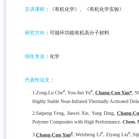
主讲课程
：《有机化学》、《有机化学实验》
研究方向
：可循环功能有机高分子材料
招生专业
：化学
代表性论文
：
#
#
1.
Zong-Lu Che
, You-Jun Yu
,
Chang-Cun Yan*
, S
Highly Stable Near-Infrared Thermally Activated Dela
2.
Saipeng Feng, Jiawei Xie, Yang Ding,
Chang-Cu
Polymer Composites with High Performance.
Chem. M
#
#
#
3.
Chang-Cun Yan
, Weizheng Li
, Ziyang Liu
, Si