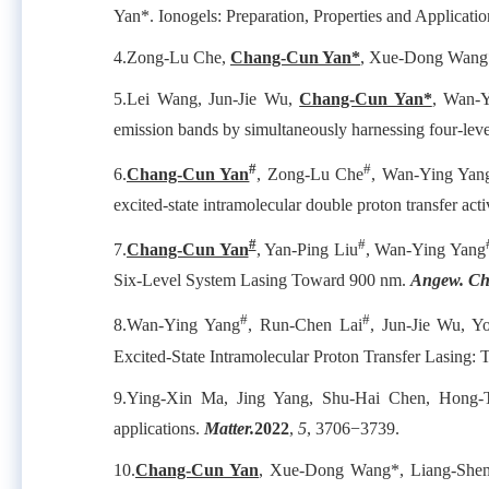
Yan*. Ionogels: Preparation, Properties and Applicati
4.
Zong-Lu Che,
Chang-Cun Yan*
, Xue-Dong Wang*,
5.
Lei Wang, Jun-Jie Wu,
Chang-Cun Yan*
, Wan-Y
emission bands by simultaneously harnessing four-leve
#
#
6.
Chang-Cun Yan
, Zong-Lu Che
, Wan-Ying Yang
excited-state intramolecular double proton transfer acti
#
#
7.
Chang-Cun Yan
, Yan-Ping Liu
, Wan-Ying Yang
Six-Level System Lasing Toward 900 nm.
Angew. Che
#
#
8.
Wan-Ying Yang
, Run-Chen Lai
, Jun-Jie Wu, Y
Excited-State Intramolecular Proton Transfer Lasin
9.
Ying-Xin Ma, Jing Yang, Shu-Hai Chen, Hong-
applications.
Matter.
2022
,
5
, 3706
−
3739.
10.
Chang-Cun Yan
, Xue-Dong Wang*, Liang-Sheng 