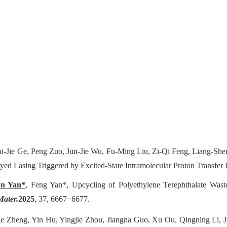
hi-Jie Ge, Peng Zuo, Jun-Jie Wu, Fu-Ming Liu, Zi-Qi Feng, Liang-
yed Lasing Triggered by Excited-State Intramolecular Proton Transfer 
n Yan*
, Feng Yan*, Upcycling of Polyethylene Terephthalate Wast
ater.
2025
, 37, 6667
−
6677.
jie Zheng, Yin Hu, Yingjie Zhou, Jiangna Guo, Xu Ou, Qingning Li,