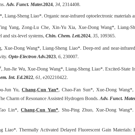
ons.
Adv. Funct. Mater.
2024
,
34
, 2314408.
 Liang-Sheng Liao*. Organic near-infrared optoelectronic materials a
ing Yang, Zong-Lu Che, Xin-Yu Xia, Xue-Dong Wang*, Liang-Sheng 
l and six-level systems,
Chin. Chem. Lett.
2024
,
35
, 109365.
, Xue-Dong Wang*, Liang-Sheng Liao*. Deep-red and near-infrared o
vity.
Opto-Electron Adv.
2023
,
6
, 230007.
#
, Jun-Jie Wu, Xue-Dong Wang*, Liang-Sheng Liao*. Excited-State Int
m. Int. Ed.
2022
,
61
, e202210422.
ou-Jun Yu,
Chang-Cun Yan*
, Chao-Fan Sun*, Xue-Dong Wang*, Li
g: The Charm of Resonance Assisted Hydrogen Bonds.
Adv. Funct. Mater
Tao Lin*,
Chang-Cun Yan*
, Shu-Ping Zhuo, Xue-Dong Wang*. Or
Liao*. Thermally Activated Delayed Fluorescent Gain Materials: Ha