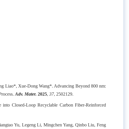
Sheng Liao*, Xue-Dong Wang*. Advancing Beyond 800 nm:
Process.
Adv. Mater.
2025
,
37
, 2502129.
e into Closed-Loop Recyclable Carbon Fiber-Reinforced
 Jiangtao Yu, Legeng Li, Mingchen Yang, Qinbo Liu, Feng