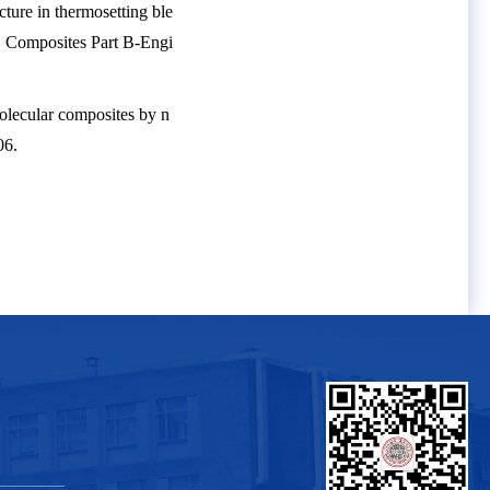
cture in thermosetting ble
y, Composites Part B-
Engi
molecular composites by n
06.