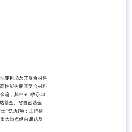
性能树脂及其复合材料
高性能树脂基复合材料
余篇，其中
SCI
收录
40
然基金、省自然基金、
博士”资助
1
项；主持横
与重大重点纵向课题及