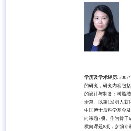
学历及学术经历
: 2007
的研究，研究内容包括
的设计与制备；树脂结
余篇。以第
1
发明人获
中国博士后科学基金及
向课题
7
项。作为骨干
横向课题
8
项，参编专