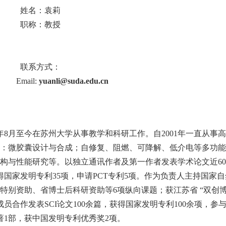
姓名：袁莉
职称：教授
联系方式：
Email:
yuanli@suda.edu.cn
年
8
月至今在苏州大学从事教学和科研工作。自
2001
年一直从事高
：微胶囊设计与合成；自修复、阻燃、可降解、低介电等多功能
构与性能研究等。以独立通讯作者及第一作者发表学术论文近
60
得国家发明专利
35
项，申请
PCT
专利
5
项。作为负责人主持国家自
特别资助、省博士后科研资助等
6
项纵向课题；获江苏省 “双创
成员合作发表
SCI
论文
100
余篇，获得国家发明专利
100
余项，参
著
1
部，获中国发明专利优秀奖
2
项。