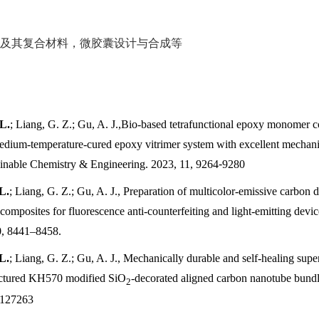
及其复合材料，微胶囊设计与合成等
L.
; Liang, G. Z.; Gu, A. J.,Bio-based tetrafunctional epoxy monomer co
 medium-temperature-cured epoxy vitrimer system with excellent mechani
ainable Chemistry & Engineering. 2023, 11, 9264
-
9280
L.
; Liang, G. Z.; Gu, A. J., Preparation of multicolor-emissive carbon 
composites for fluorescence anti-counterfeiting and light-emitting devic
0, 8441–8458.
L.
; Liang, G. Z.; Gu, A. J., Mechanically durable and self-healing sup
tructured KH570 modified SiO
-decorated aligned carbon nanotube bund
2
,127263