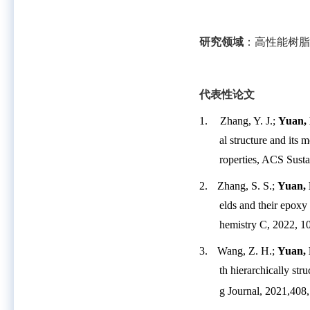
研究领域
：高性能树脂
代表性论文
1.
Zhang, Y. J.;
Yuan, 
al structure and its
roperties, ACS Sust
2.
Zhang, S. S.;
Yuan, 
elds and their epoxy 
hemistry C, 2022, 1
3.
Wang, Z. H.;
Yuan, 
th hierarchically s
g Journal, 2021,408