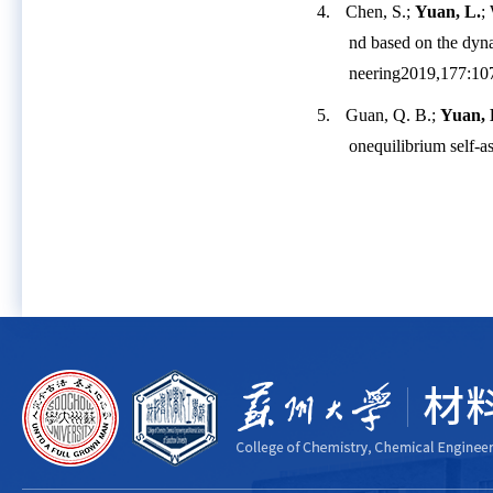
4.
Chen, S.;
Yuan, L.
;
nd based on the dyna
neering
2019,177:10
5.
Guan, Q. B.;
Yuan, 
onequilibrium self-