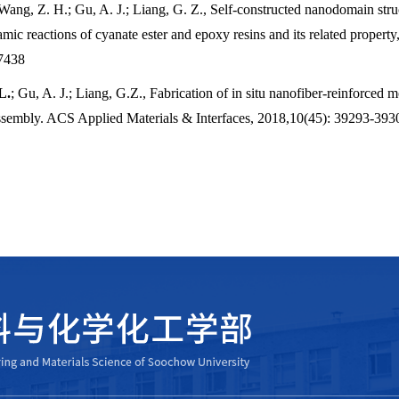
 Wang, Z. H.; Gu, A. J.; Liang, G. Z., Self-constructed nanodomain stru
mic reactions of cyanate ester and epoxy resins and its related propert
7438
L.
; Gu, A. J.; Liang, G.Z., Fabrication of in situ nanofiber-reinforced 
assembly. ACS Applied Materials & Interfaces, 2018,10(45): 39293-393