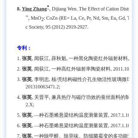
*
8.
Ying Zhang
, Dijiang Wen. The Effect of Cation Distribu
+
, MnO
: CoZn (RE= La, Ce, Pr, Nd, Sm, Eu, Gd, Tb an
2
c Society, 95 (2012) 2919-2927.
专利：
1.
张英
,
闻荻江
,
薛秋魁
,
一种黑化陶瓷红外辐射材料
, 20
2.
张英
,
闻荻江
,
一种高红外辐射率陶瓷材料
, 2011.10.19,
3.
张英
,
李明忠
,
核
/
壳结构磁性介孔生物活性玻璃微球材
201310063471.2;
4.
张英
,
关晋平
,
兼具热疗与磁疗功效的蚕丝面料的制备
2.X;
5.
张英
, —
种石墨烯悬梁结构温度测量装置
, 2017.1.10,
中
6.
张英
, —
种石墨烯悬梁结构温度测量装置
, 2017.1.10,
中
7.
张英
,
一种除甲醛、除异味、防细菌霉变的多功能复合