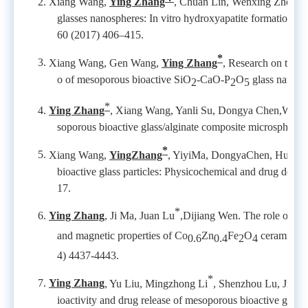
2.
Xiang Wang,
Ying Zhang
, Chuan Lin, Wenxing Zhong. S
glasses nanospheres: In vitro hydroxyapatite formation an
60 (2017) 406–415.
*
3.
Xiang Wang, Gen Wang,
Ying Zhang
, Research on the bi
o of mesoporous bioactive SiO
-CaO-P
O
glass nanosp
2
2
5
*
4.
Ying Zhang
, Xiang Wang, Yanli Su, Dongya Chen,Wenxi
soporous bioactive glass/alginate composite microspheres
*
5.
Xiang Wang,
YingZhang
, YiyiMa, DongyaChen, Huilin
bioactive glass particles: Physicochemical and drug deliv
17.
*
6.
Ying Zhang
,
Ji
Ma, Juan Lu
,
Dijiang Wen. The role of Eu
and magnetic properties of Co
Zn
Fe
O
ceramics by
0.6
0.4
2
4
4) 4437-4443.
*
7.
Ying Zhang
, Yu Liu, Mingzhong Li
, Shenzhou Lu, Jian
ioactivity and drug release of mesoporous bioactive glasse