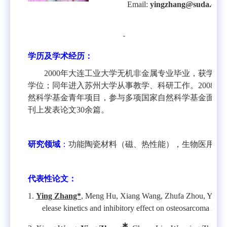
Email:
yingzhang@suda.edu.
学历及学术经历：
2000
年大连工业大学无机非金属专业毕业，获学士
学位；同年进入苏州大学从事教学、科研工作。
2008
年
然科学基金青年项目，参与多项国家自然科学基金面上
刊上发表论文
30
余篇。
研究领域
：
功能陶瓷材料（磁、热性能），生物医用功
代表性论文：
1.
Ying Zhang*
,
Meng Hu, Xiang Wang, Zhufa Zhou, Yu Li
elease kinetics and inhibitory effect on osteosarcoma MG 
∗