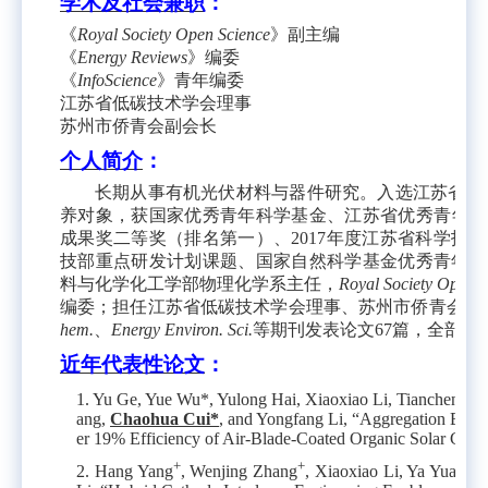
学术及社会兼职
：
《
Royal Society Open Science
》
副主编
《
Energy Reviews
》编委
《
InfoScience
》青年编委
江苏省低碳技术学会理事
苏州市侨青会副会长
个人简介
：
长期从事有机光伏材料与器件研究。入选江苏省高
养对象
，获国家优秀青年科学基金、江苏省优秀青年基
成果奖二等奖（排名第一）、
2017
年度江苏省科学技术
技部重点研发计划课题、国家自然科学基金优秀青年基
料与化学化工学部物理化学系主任，
Royal Society Open S
编委；担任
江苏省低碳技术学会理事、苏州市侨青会副
hem.
、
Energy Environ. Sci.
等期刊发表论文
67
篇，全部论
近年代表性论文
：
1. Yu Ge, Yue Wu*, Yulong Hai, Xiaoxiao Li, Tianchen Pa
ang,
Chaohua Cui*
, and Yongfang Li, “Aggregation Engi
er 19% Efficiency of Air-Blade-Coated Organic Solar Cells
+
+
2.
Hang Yang
, Wenjing Zhang
, Xiaoxiao Li, Ya Yuan, 