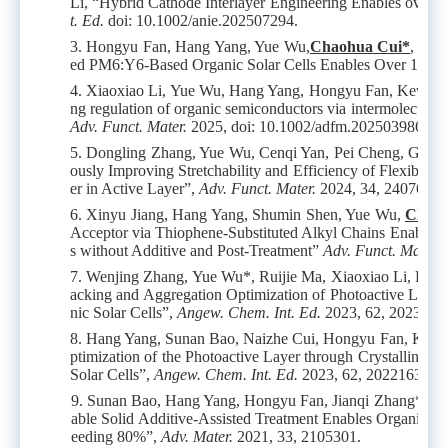
Li, “Hybrid Cathode Interlayer Engineering Enables over 2
t. Ed.
doi: 10.1002/anie.202507294.
3. Hongyu Fan, Hang Yang, Yue Wu,
Chaohua Cui*
, Yon
ed PM6:Y6-Based Organic Solar Cells Enables Over 19% E
4. Xiaoxiao Li, Yue Wu, Hang Yang, Hongyu Fan, Kewei
ng regulation of organic semiconductors via intermolecular i
Adv. Funct. Mater.
2025, doi: 10.1002/adfm.202503986.
5. Dongling Zhang, Yue Wu, Cenqi Yan, Pei Cheng, Gua
ously Improving Stretchability and Efficiency of Flexible O
er in Active Layer”,
Adv. Funct. Mater.
2024, 34, 2407681.
6. Xinyu Jiang, Hang Yang, Shumin Shen, Yue Wu,
Chaoh
Acceptor via Thiophene-Substituted Alkyl Chains Enables
s without Additive and Post-Treatment”
Adv. Funct. Mater.
2
7. Wenjing Zhang, Yue Wu*, Ruijie Ma, Xiaoxiao Li, Han
acking and Aggregation Optimization of Photoactive Laye
nic Solar Cells”,
Angew. Chem. Int. Ed.
2023, 62, 2023097
8. Hang Yang, Sunan Bao, Naizhe Cui, Hongyu Fan, Kewe
ptimization of the Photoactive Layer through Crystallinity
Solar Cells”,
Angew. Chem. Int. Ed.
2023, 62, 202216338.
9. Sunan Bao, Hang Yang, Hongyu Fan, Jianqi Zhang*, Zh
able Solid Additive-Assisted Treatment Enables Organic So
eeding 80%”,
Adv. Mater.
2021, 33, 2105301.